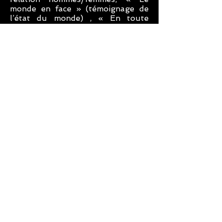
monde en face » (témoignage de
l’état du monde) , « En toute
légèreté » (destiné au Jeune
Public à partir de 8 ans).
Au-delà du travail de création
professionnel, les artistes
souhaitent par ailleurs que chacun
puisse expérimenter le « Chansigne
» et ainsi s’initier à la Langue des
Signes pour certains, s’y révéler
pour d’autres. Ainsi, en parallèle
du projet artistique, afin de
faciliter l'échange et la rencontre
entre sourds et entendants, sont
régulièrement proposés des
ateliers de découverte du «
Chansigne ». Pendant ces ateliers
animés par les artistes, une ou
plusieurs chansons sont choisies et
interprétées par les participants.